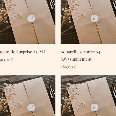
Schnellansicht
Schnellansicht
quarelle Surprise A3-M.L
Aquarelle surprise A4-
S.W+supplément
reis
59,00 €
Preis
289,00 €