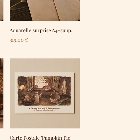
Schnellansicht
Aquarelle surprise A4+supp.
Preis
319,00 €
Schnellansicht
Carte Postale 'Pumpkin Pie'