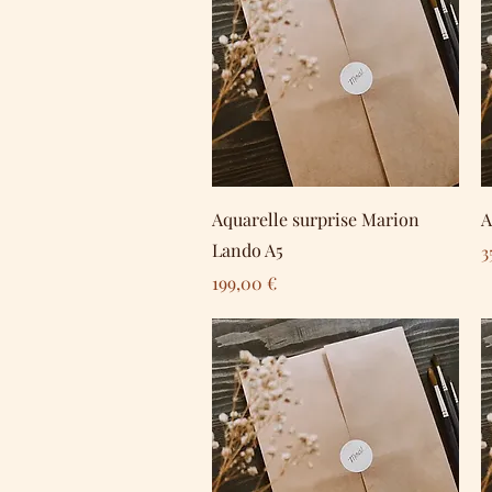
Schnellansicht
Aquarelle surprise Marion
A
Lando A5
P
3
Preis
199,00 €