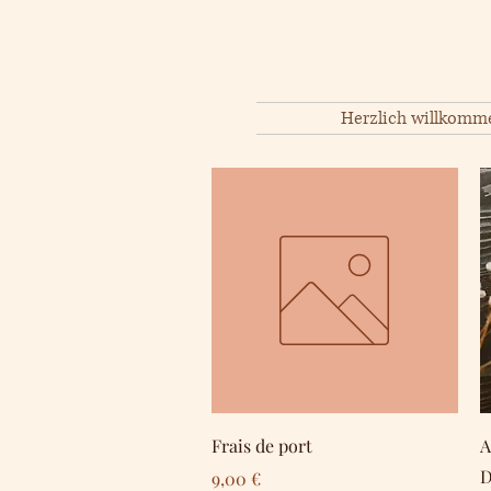
Herzlich willkomm
Schnellansicht
Frais de port
A
D
Preis
9,00 €