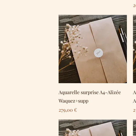
P
2
Schnellansicht
Aquarelle surprise A4-Alizée
A
Waquez+supp
A
Preis
P
279,00 €
2