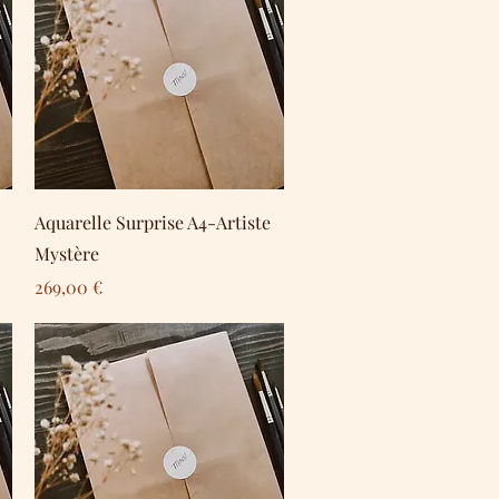
Schnellansicht
Aquarelle Surprise A4-Artiste
Mystère
Preis
269,00 €