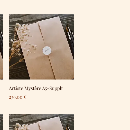
Schnellansicht
Artiste Mystère A5-Supplt
Preis
239,00 €