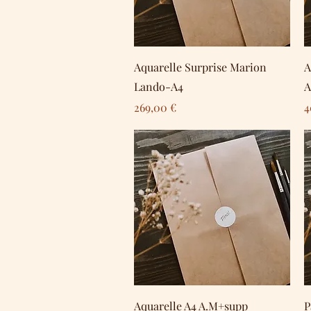
Schnellansicht
Aquarelle Surprise Marion
A
Lando-A4
A
Preis
P
269,00 €
4
Schnellansicht
Aquarelle A4 A.M+supp
P