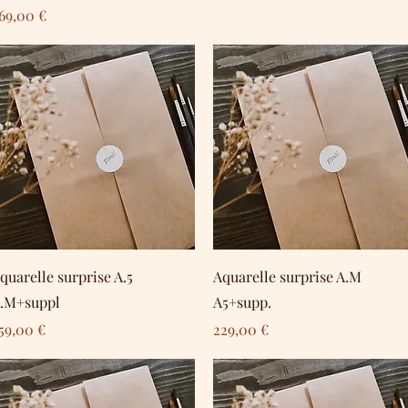
reis
69,00 €
Schnellansicht
Schnellansicht
quarelle surprise A.5
Aquarelle surprise A.M
.M+suppl
A5+supp.
reis
Preis
59,00 €
229,00 €