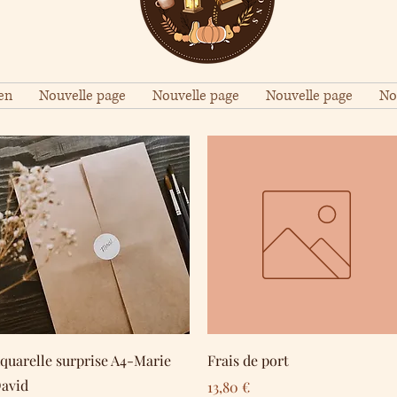
en
Nouvelle page
Nouvelle page
Nouvelle page
No
Schnellansicht
Schnellansicht
quarelle surprise A4-Marie
Frais de port
avid
Preis
13,80 €