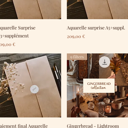
Schnellansicht
Schnellansicht
quarelle Surprise
Aquarelle surprise A5+suppl.
3+supplément
Preis
209,00 €
reis
09,00 €
9 filters
Schnellansicht
Schnellansicht
aiement final Aquarelle
Gingerbread - Lightroom