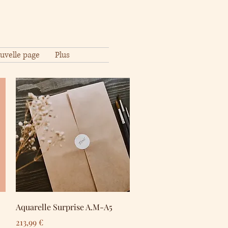
uvelle page
Plus
Schnellansicht
Aquarelle Surprise A.M-A5
Preis
213,99 €