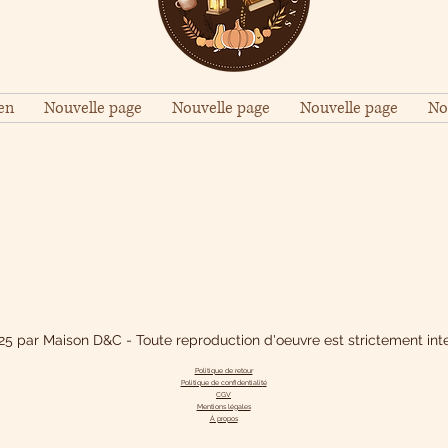
en
Nouvelle page
Nouvelle page
Nouvelle page
No
5 par Maison D&C - Toute reproduction d'oeuvre est strictement inte
Politique de retour
Politique de confidentialit
é
CGV
Mentions légales
À propos