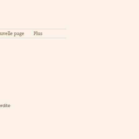
uvelle page
Plus
rdite