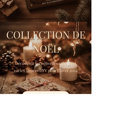
COLLECTION DE
NOËL
Découvrez les nouvelles affiches et
cartes signées DYV pour l’hiver 2024
VOIR
© 2025 par Maison D&C - Toute