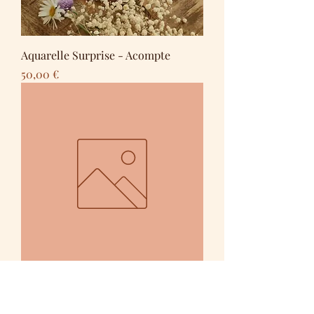
Aquarelle Surprise - Acompte
Preis
50,00 €
Aquarelle Surprise - A3 - Jihane
Preis
189,00 €