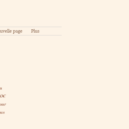
uvelle page
Plus
du
50€
pour
ous