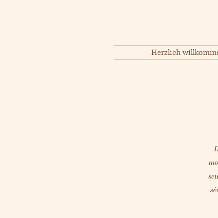
Herzlich willkomm
D
mo
seu
sé