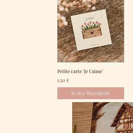
Schnellansicht
Petite carte 'Je t'aime'
Preis
1,50 €
In den Warenkorb