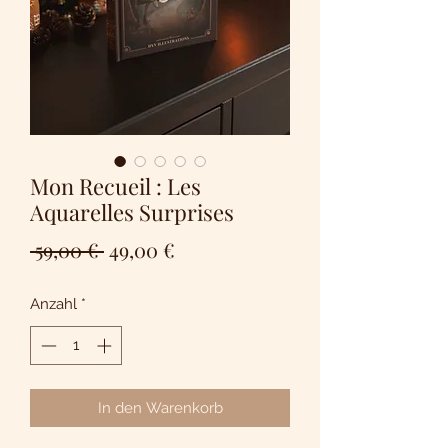
Mon Recueil : Les
Aquarelles Surprises
Standardpreis
Sale-
 59,00 € 
49,00 €
Preis
Anzahl
*
In den Warenkorb