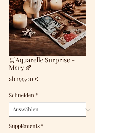
🛒Aquarelle Surprise -
Mary 🍂
Sale-
ab
199,00 €
Preis
Schneiden
*
Suppléments
*