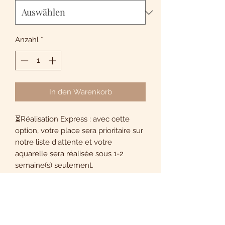
Anzahl
*
In den Warenkorb
⏳Réalisation Express : avec cette
option, votre place sera prioritaire sur
notre liste d'attente et votre
aquarelle sera réalisée sous 1-2
semaine(s) seulement.
🎞️ Vidéo : avec cette option, la
réalisation de votre aquarelle sera
filmée et montée pour vous afin que
vous puissiez en garder un précieux
souvenir. Avec votre consentement,