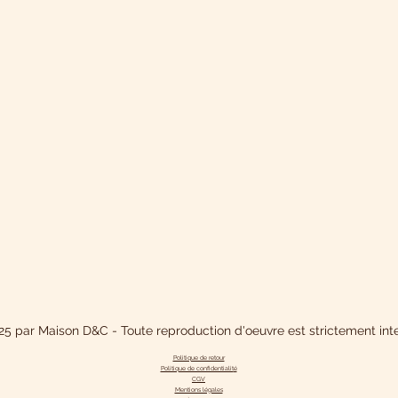
5 par Maison D&C - Toute reproduction d'oeuvre est strictement inte
Politique de retour
Politique de confidentialit
é
CGV
Mentions légales