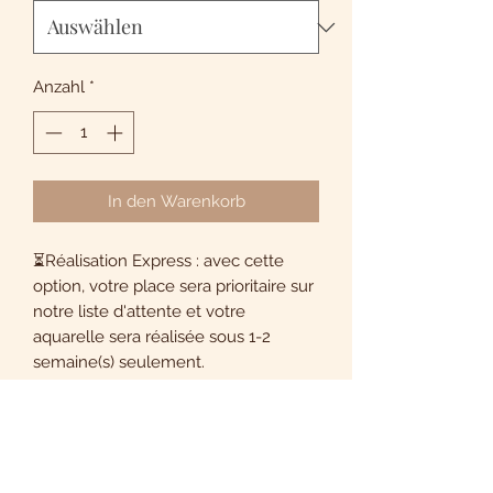
Anzahl
*
In den Warenkorb
⏳Réalisation Express : avec cette
option, votre place sera prioritaire sur
notre liste d'attente et votre
aquarelle sera réalisée sous 1-2
semaine(s) seulement.
🎞️ Vidéo : avec cette option, la
réalisation de votre aquarelle sera
filmée et montée pour vous afin que
vous puissiez en garder un précieux
souvenir. Avec votre consentement,