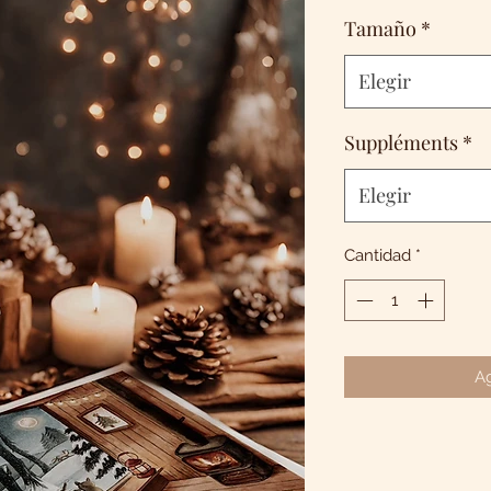
Tamaño
*
Elegir
Suppléments
*
Elegir
Cantidad
*
Ag