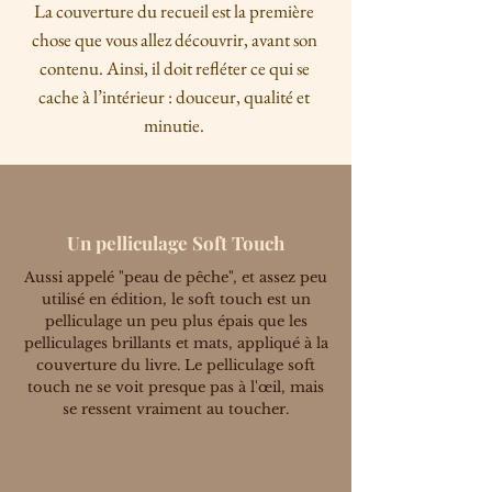
La couverture du recueil est la première
chose que vous allez découvrir, avant son
contenu. Ainsi, il doit refléter ce qui se
cache à l’intérieur : douceur, qualité et
minutie.
Un pelliculage Soft Touch
Aussi appelé "peau de pêche", et assez peu
utilisé en édition, le soft touch est un
pelliculage un peu plus épais que les
pelliculages brillants et mats, appliqué à la
couverture du livre. Le pelliculage soft
touch ne se voit presque pas à l'œil, mais
se ressent vraiment au toucher.