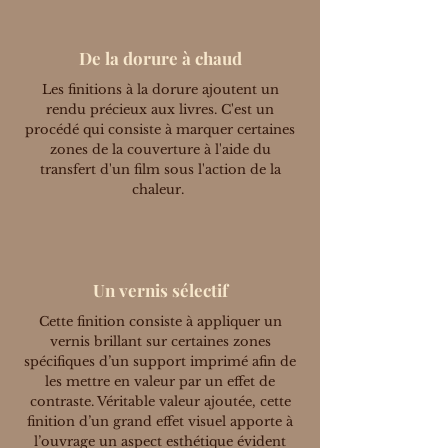
De la dorure à chaud
Les finitions à la dorure ajoutent un
rendu précieux aux livres. C'est un
procédé qui consiste à marquer certaines
zones de la couverture à l'aide du
transfert d'un film sous l'action de la
chaleur.
Un vernis sélectif
Cette finition consiste à appliquer un
vernis brillant sur certaines zones
spécifiques d’un support imprimé afin de
les mettre en valeur par un effet de
contraste. Véritable valeur ajoutée, cette
finition d’un grand effet visuel apporte à
l’ouvrage un aspect esthétique évident