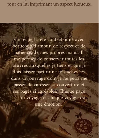
tout en lui imprimant un aspect luxueux.
Ce recueil a été confectionné avec
beaucoup d'amour, de respect et de
patience, de mes propres mains. Il
me permet de conserver toutes les
œuvres auxquelles je tiens et que je
dois laisser partir une fois achevées,
dans un ouvrage dont je ne peux me
passer de caresser sa couverture et
ses pages si agréables. Chaque page
est un voyage, et chaque voyage est
une émotion.