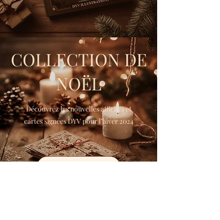
COLLECTION DE
NOËL
Découvrez les nouvelles affiches et
cartes signées DYV pour l’hiver 2024
VOIR
© 2025 par Maison D&C - Toute