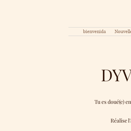
bienvenida
Nouvell
DYV 
Tu es doué(e) e
Réalise l