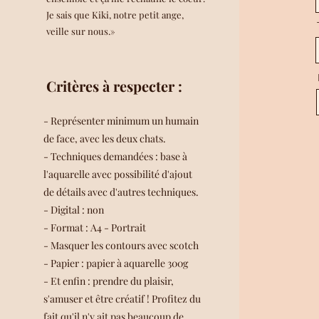
Je sais que Kiki, notre petit ange,
veille sur nous.»
Critères à respecter :
- Représenter minimum un humain
de face, avec les deux chats.
- Techniques demandées : base à
l'aquarelle avec possibilité d'ajout
de détails avec d'autres techniques.
- Digital : non
- Format : A4 - Portrait
- Masquer les contours avec scotch
- Papier : papier à aquarelle 300g
- Et enfin : prendre du plaisir,
s'amuser et être créatif ! Profitez du
fait qu'il n'y ait pas beaucoup de