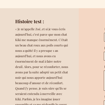
Histoire test :
« Je m’appelle Zoé, et si je vous écris
aujourd’hui, c’est parce que mon chat
Kiki me manque énormément. C’était
un beau chat roux aux poils courts qui
nous a quitté il y a presque 1 an
aujourd’hui, et nous avons eu
énormément de mal à faire notre
deuil. Alors, pour se réconforter, nous
avons par la suite adopté un petit chat
noir qui nous apporte aujourd’hui
beaucoup d’amour et de réconfort.
Quand j’y pense, je suis sûre qu’ils se
seraient entendu à merveille avec
Kiki. Parfois, je les imagine jouer
ensemble et ça me réchauffe le coeur.