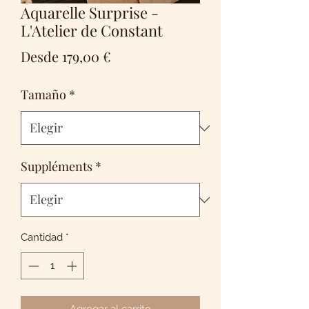
Aquarelle Surprise -
L'Atelier de Constant
Precio
Desde
179,00 €
de
Tamaño
*
oferta
Suppléments
*
Cantidad
*
Agregar al carrito