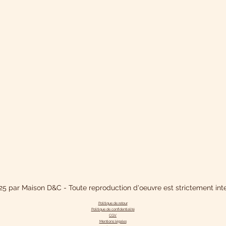
5 par Maison D&C - Toute reproduction d'oeuvre est strictement inte
Politique de retour
Politique de confidentialit
é
CGV
Mentions légales