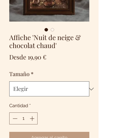
Affiche 'Nuit de neige &
chocolat chaud'
Precio
Desde
19,90 €
de
Tamaño
*
oferta
Cantidad
*
Agregar al carrito