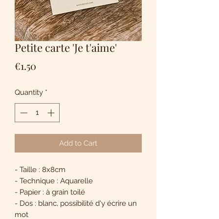
Petite carte 'Je t'aime'
Price
€1.50
Quantity
*
Add to Cart
- Taille : 8x8cm
- Technique : Aquarelle
- Papier : à grain toilé
- Dos : blanc, possibilité d'y écrire un
mot