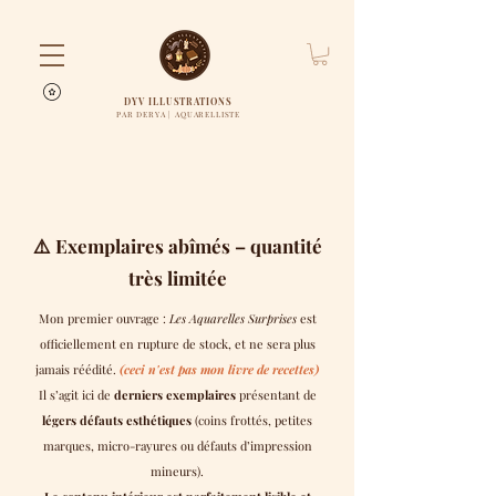
DYV ILLUSTRATIONS
PAR DERYA | AQUARELLISTE
⚠️ Exemplaires abîmés – quantité
très limitée
Mon premier ouvrage :
Les Aquarelles Surprises
est
officiellement en rupture de stock, et ne sera plus
jamais réédité.
(ceci n'est pas mon livre de recettes)
Il s’agit ici de
derniers exemplaires
présentant de
légers défauts esthétiques
(coins frottés, petites
marques, micro-rayures ou défauts d’impression
mineurs).