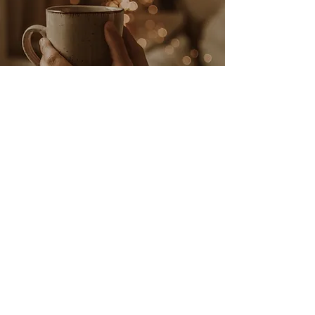
Hogwarts Classroom
Noël à Pré-au-Lard
The Shire
VOS RETOURS ...