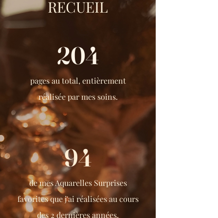
RECUEIL
204
pages au total,
entièrement
réalisée par mes soins.
94
de mes Aquarelles Surprises
favorites que j'ai
réalisées au cours
des 2 dernières années
,