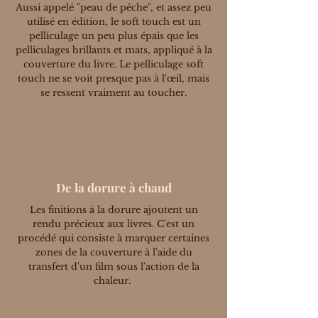
Aussi appelé "peau de pêche", et assez peu
utilisé en édition, le soft touch est un
pelliculage un peu plus épais que les
pelliculages brillants et mats, appliqué à la
couverture du livre. Le pelliculage soft
touch ne se voit presque pas à l'œil, mais
se ressent vraiment au toucher.
De la dorure à chaud
Les finitions à la dorure ajoutent un
rendu précieux aux livres. C'est un
procédé qui consiste à marquer certaines
zones de la couverture à l'aide du
transfert d'un film sous l'action de la
chaleur.