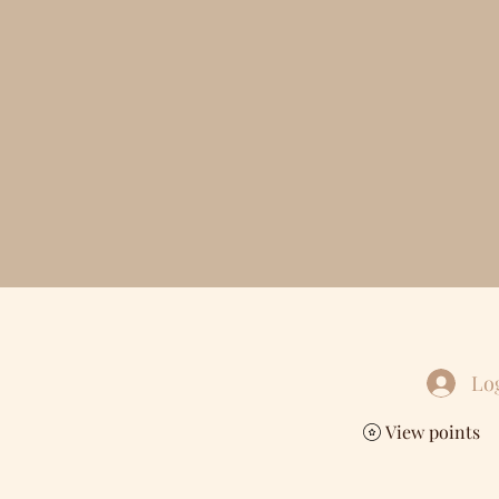
Lo
View points