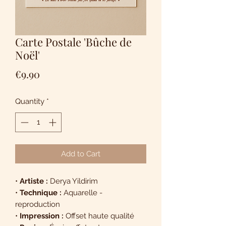
Carte Postale 'Bûche de
Noël'
Price
€9.90
Quantity
*
Add to Cart
•
Artiste :
Derya Yildirim
•
Technique :
Aquarelle -
reproduction
•
Impression :
Offset haute qualité