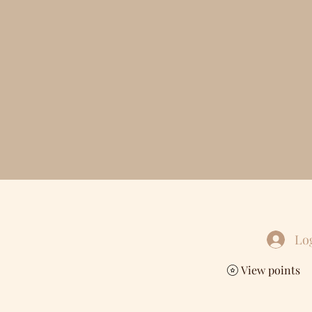
Lo
View points