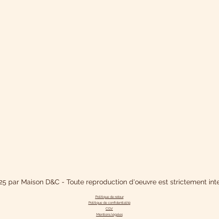
5 par Maison D&C - Toute reproduction d'oeuvre est strictement inte
Politique de retour
Politique de confidentialit
é
CGV
Mentions légales