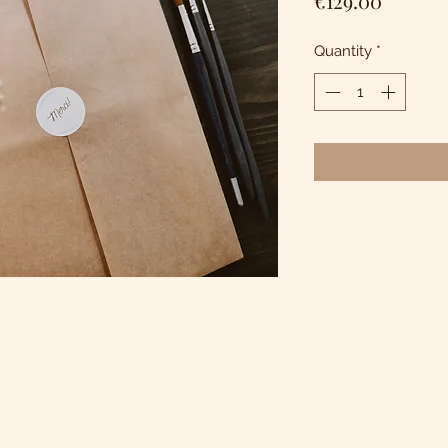
€129.00
Quantity
*