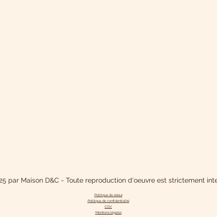
5 par Maison D&C - Toute reproduction d'oeuvre est strictement inte
Politique de retour
Politique de confidentialit
é
CGV
Mentions légales