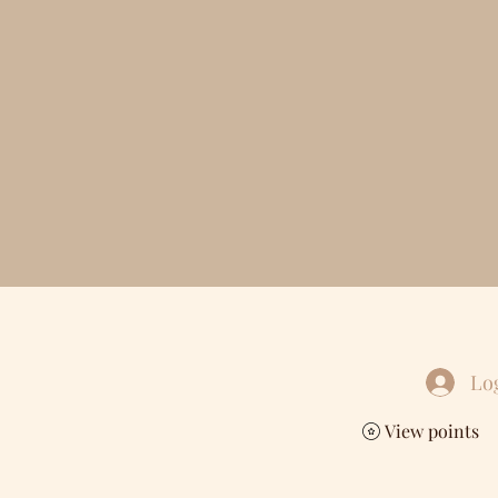
Lo
View points