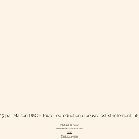
5 par Maison D&C - Toute reproduction d'oeuvre est strictement inte
Politique de retour
Politique de confidentialit
é
CGV
Mentions légales