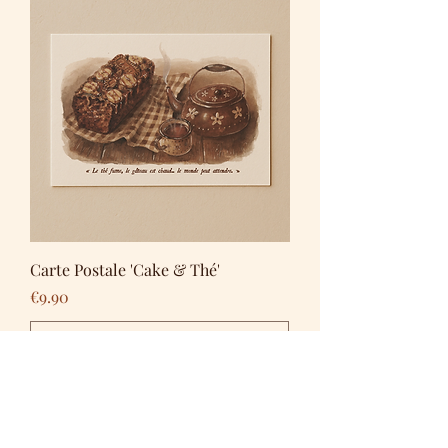
Carte Postale 'Cake & Thé'
Price
€9.90
Add to Cart