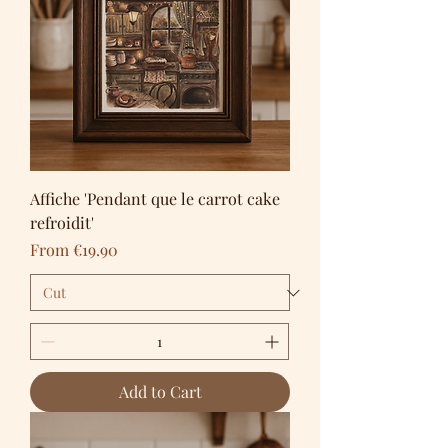
Affiche 'Pendant que le carrot cake
refroidit'
Sale Price
From
€19.90
Add to Cart