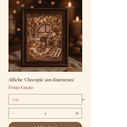
Affiche 'Chocapic aux fourneaux'
Sale Price
From
€19.90