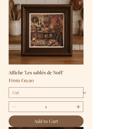
Affiche 'Les sablés de Noël'
Sale Price
From
€19.90
Add to Cart