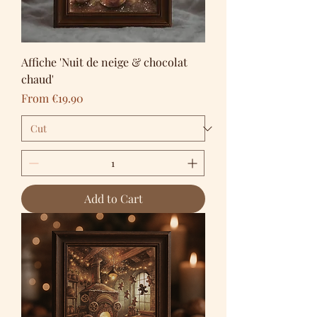
Affiche 'Nuit de neige & chocolat
chaud'
Sale Price
From
€19.90
Add to Cart