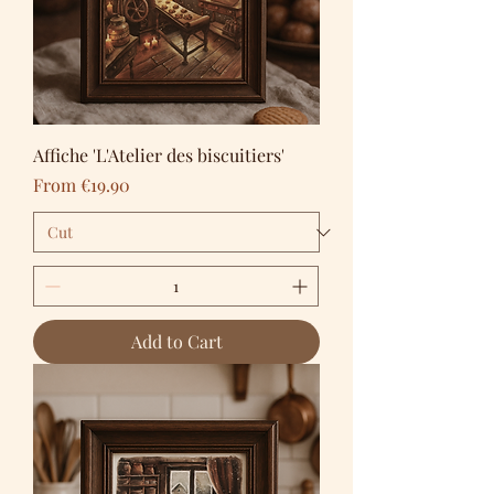
Affiche 'L'Atelier des biscuitiers'
Sale Price
From
€19.90
Add to Cart