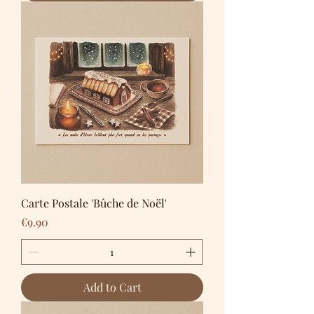
Carte Postale 'Bûche de Noël'
Price
€9.90
Add to Cart