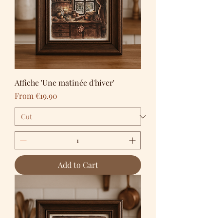
Affiche 'Une matinée d'hiver'
Sale Price
From
€19.90
Add to Cart