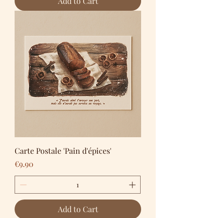
Add to Cart
Carte Postale 'Pain d'épices'
Price
€9.90
Add to Cart