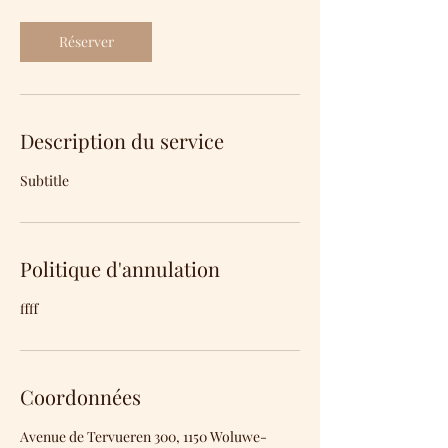
Réserver
Description du service
Subtitle
Politique d'annulation
ffff
Coordonnées
Avenue de Tervueren 300, 1150 Woluwe-