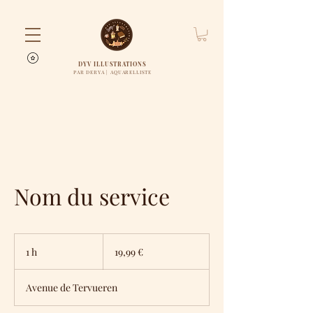
DYV ILLUSTRATIONS
PAR DERYA | AQUARELLISTE
Nom du service
19,99
euros
1 h
1
19,99 €
Avenue de Tervueren