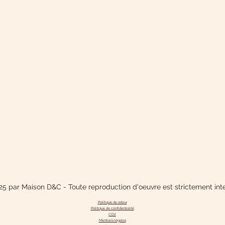
5 par Maison D&C - Toute reproduction d'oeuvre est strictement inte
Politique de retour
Politique de confidentialit
é
CGV
Mentions légales