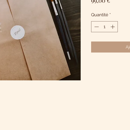
99,00 €
Quantité
*
Aj