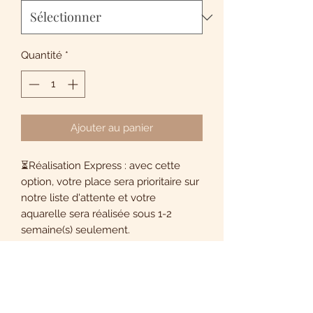
Quantité
*
Ajouter au panier
⏳Réalisation Express : avec cette
option, votre place sera prioritaire sur
notre liste d'attente et votre
aquarelle sera réalisée sous 1-2
semaine(s) seulement.
🎞️ Vidéo : avec cette option, la
réalisation de votre aquarelle sera
filmée et montée pour vous afin que
vous puissiez en garder un précieux
souvenir. Avec votre consentement,