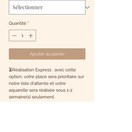
Quantité
*
Ajouter au panier
⏳Réalisation Express : avec cette
option, votre place sera prioritaire sur
notre liste d'attente et votre
aquarelle sera réalisée sous 1-2
semaine(s) seulement.
🎞️ Vidéo : avec cette option, la
réalisation de votre aquarelle sera
filmée et montée pour vous afin que
vous puissiez en garder un précieux
souvenir. Avec votre consentement,