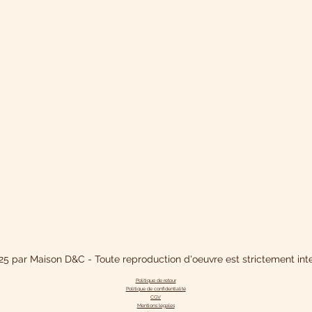
5 par Maison D&C - Toute reproduction d'oeuvre est strictement inte
Politique de retour
Politique de confidentialit
é
CGV
Mentions légales