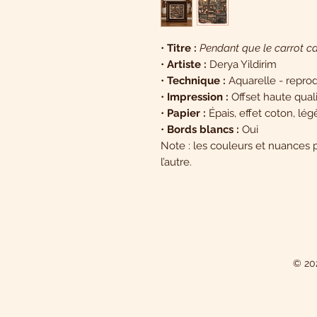
•
Titre :
Pendant que le carrot ca
•
Artiste :
Derya Yildirim
•
Technique :
Aquarelle - repro
•
Impression :
Offset haute qual
•
Papier :
Épais, effet coton, lé
•
Bords blancs :
Oui
Note : les couleurs et nuances 
l’autre.
© 202