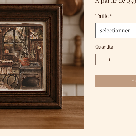
À partir de
19,
Taille
*
Sélectionner
Quantité
*
Aj