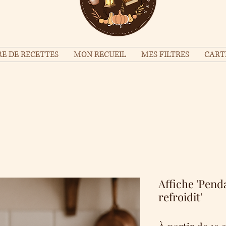
E DE RECETTES
MON RECUEIL
MES FILTRES
CART
Affiche 'Pend
refroidit'