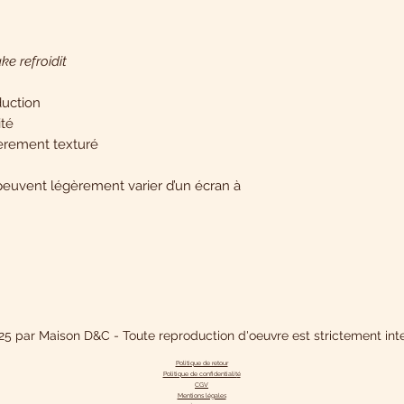
ke refroidit
duction
ité
gèrement texturé
peuvent légèrement varier d’un écran à
5 par Maison D&C - Toute reproduction d'oeuvre est strictement inte
Politique de retour
Politique de confidentialit
é
CGV
Mentions légales