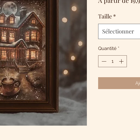
À partir de
19,
Taille
*
Sélectionner
Quantité
*
Aj