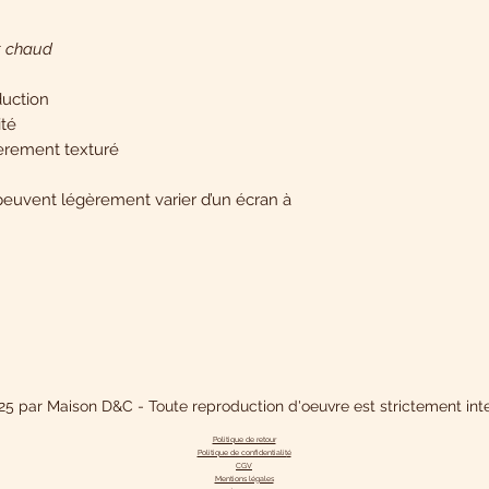
t chaud
duction
ité
gèrement texturé
peuvent légèrement varier d’un écran à
5 par Maison D&C - Toute reproduction d'oeuvre est strictement inte
Politique de retour
Politique de confidentialit
é
CGV
Mentions légales