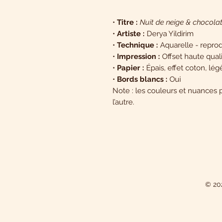
•
Titre :
Nuit de neige & chocola
•
Artiste :
Derya Yildirim
•
Technique :
Aquarelle - repro
•
Impression :
Offset haute qual
•
Papier :
Épais, effet coton, lé
•
Bords blancs :
Oui
Note : les couleurs et nuances 
l’autre.
© 202