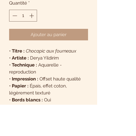
Quantité
*
Ajouter au panier
•
Titre :
Chocapic aux fourneaux
•
Artiste :
Derya Yildirim
•
Technique :
Aquarelle -
reproduction
•
Impression :
Offset haute qualité
•
Papier :
Épais, effet coton,
légèrement texturé
•
Bords blancs :
Oui
Note : les couleurs et nuances
peuvent légèrement varier d’un
écran à l’autre.