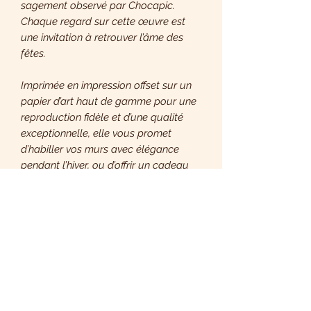
sagement observé par Chocapic.
Chaque regard sur cette œuvre est
une invitation à retrouver l’âme des
fêtes.
Imprimée en impression offset sur un
papier d’art haut de gamme pour une
reproduction fidèle et d’une qualité
exceptionnelle, elle vous promet
d’habiller vos murs avec élégance
pendant l’hiver, ou d’offrir un cadeau
qui fera chaud au cœur.
🎁 Cadeaux inclus pour plus de
magie :
• Un magnifique magnet biscuit au
chocolat, entièrement dessiné par
Derya pour cette première édition
uniquement, pour ajouter une touche
gourmande à votre quotidien.