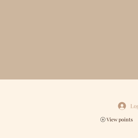
Lo
View points