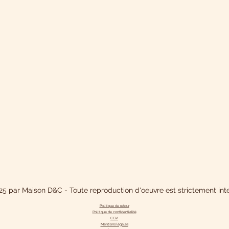
5 par Maison D&C - Toute reproduction d'oeuvre est strictement inte
Politique de retour
Politique de confidentialit
é
CGV
Mentions légales